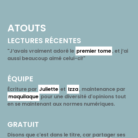
ATOUTS
LECTURES RÉCENTES
"J’avais vraiment adoré le
premier tome
, et j’ai
aussi beaucoup aimé celui-ci!"
ÉQUIPE
Écriture par
Juliette
et
Izza
, maintenance par
maquilaque
pour une diversité d'opinions tout
en se maintenant aux normes numériques.
GRATUIT
Disons que c'est dans le titre, car partager ses